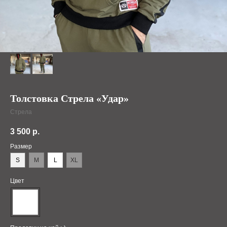
Толстовка Стрела «Удар»
Стрела
3 500
р.
Размер
S
M
L
XL
Цвет