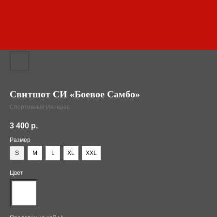
Свитшот СИ «Боевое Самбо»
Спортивный Интерес
3 400
р.
Размер
S
M
L
XL
XXL
Цвет