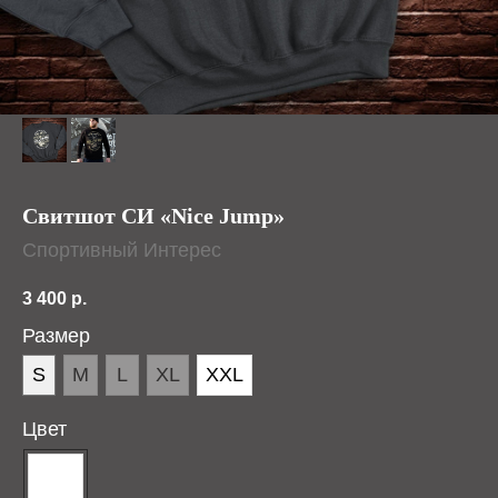
Свитшот СИ «Nice Jump»
Спортивный Интерес
3 400
р.
Размер
S
M
L
XL
XXL
Цвет