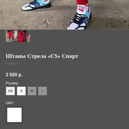
Штаны Стрела «CS» Спорт
Стрела
2 500
р.
Размер
XS
S
M
L
Цвет