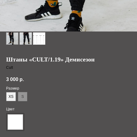
Штаны «CULT/1.19» Демисезон
Cult
3 000
р.
Размер
XS
S
Цвет