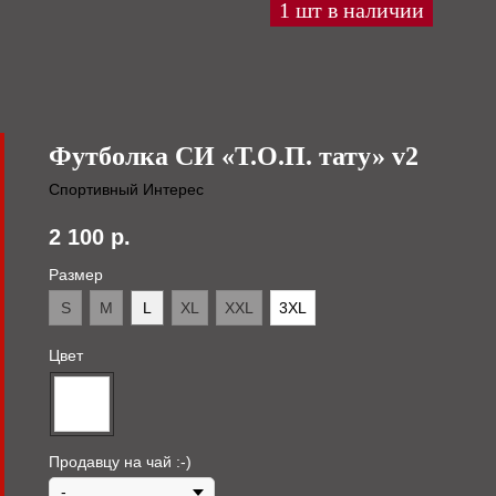
Футболка СИ «Т.О.П. тату» v2
Спортивный Интерес
2 100
р.
Размер
S
M
L
XL
XXL
3XL
Цвет
Продавцу на чай :-)