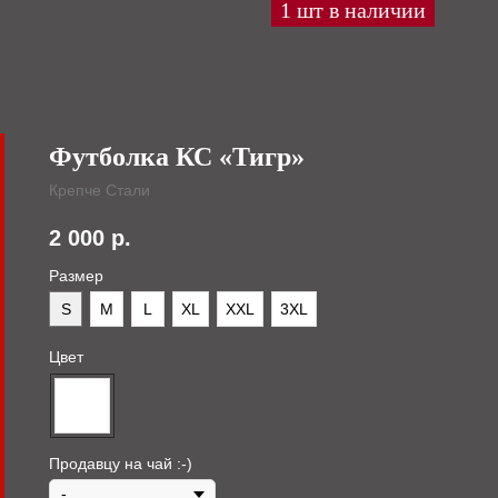
Футболка КС «Тигр»
Крепче Стали
2 000
р.
Размер
S
M
L
XL
XXL
3XL
Цвет
Продавцу на чай :-)