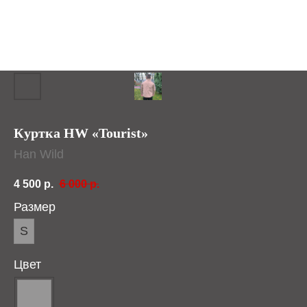
Куртка HW «Tourist»
Han Wild
4 500
р.
6 000
р.
Размер
S
Цвет