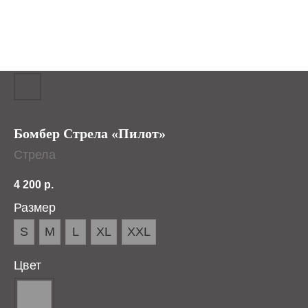
Бомбер Стрела «Пилот»
Стрела
4 200
р.
Размер
S
M
L
XL
XXL
Цвет