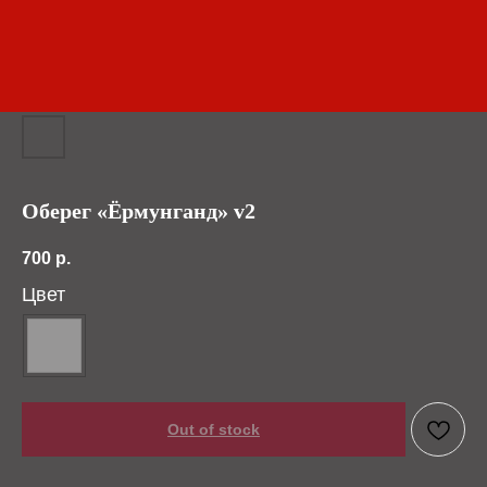
Оберег «Ёрмунганд» v2
700
р.
Цвет
Out of stock